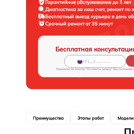
Гарантийное обслуживание
до 3 лет
Диагностика за наш счет,
ремонт по
Бесплатный выезд курьера
в день о
Срочный ремонт
от 35 минут
Бесплатная консультаци
Нажимая на кнопку "Оставить заявку" Вы соглашает
Преимущества
Этапы работ
Модели
П