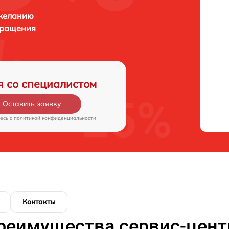
 желанию
бращения
я со специалистом
Оставить заявку
есь c
политикой конфиденциальности
Контакты
реимущества сервис-цент