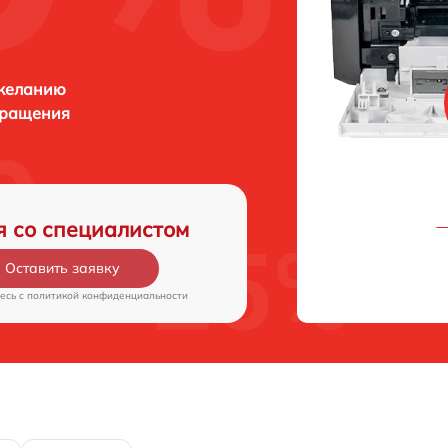
 желанию
бращения
я со специалистом
Оставить заявку
есь c
политикой конфиденциальности