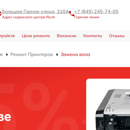
Большая Горная улица, 310А
+7 (845) 245-74-05
Адрес сервисного центра Ricoh
Горячая линия
тройств
Цена ремонта
Вакансии
Контакты
Отзывы
тв
Ремонт Принтеров
Замена вала
ве